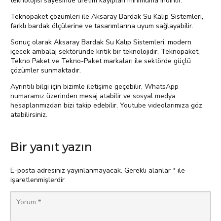
teknolojisi sayesinde üretim kayıpları minimuma indirilir.
Teknopaket çözümleri ile Aksaray Bardak Su Kalıp Sistemleri,
farklı bardak ölçülerine ve tasarımlarına uyum sağlayabilir.
Sonuç olarak Aksaray Bardak Su Kalıp Sistemleri, modern
içecek ambalaj sektöründe kritik bir teknolojidir. Teknopaket,
Tekno Paket ve Tekno-Paket markaları ile sektörde güçlü
çözümler sunmaktadır.
Ayrıntılı bilgi için bizimle
iletişime
geçebilir,
WhatsApp
numaramız
üzerinden mesaj atabilir ve
sosyal medya
hesaplarımızdan
bizi takip edebilir,
Youtube videolarımıza
göz
atabilirsiniz.
Bir yanıt yazın
E-posta adresiniz yayınlanmayacak.
Gerekli alanlar
*
ile
işaretlenmişlerdir